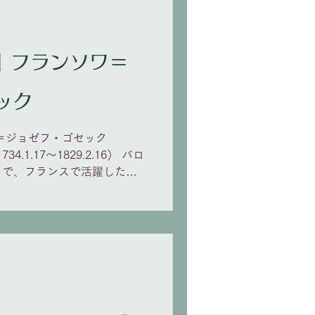
ワ＝
ック
ワ＝ジョゼフ・ゴセック
,1734.1.17〜1829.2.16） バロ
まで、フランスで活躍したベ
 95歳まで生き、42曲以上
用作品、多数の宗教曲、室内
ヴォット」は歌劇『ロジー
れた。