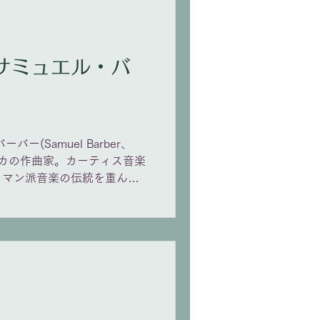
バー(Samuel Barber、
) アメリカの作曲家。カーティス音楽
ロマン派音楽の伝統を重ん
て作曲する手法をとった。ピ
フの使っていたピアノを所有
・ソナタ」はホロヴィッツに
ラにはメノッティ台本の「ヴ
リ台本の「アントニウスとク
歌曲も数多く書いた。代表作
など。 音音工房のバーバー
rne op.13-4(佐竹由美／鳥井俊之)