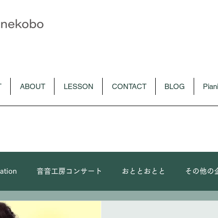
T
ABOUT
LESSON
CONTACT
BLOG
Pia
ation
音音工房コンサート
おととおとと
その他の
ピアノソロ
朴令鈴出演コンサート
メディア
C