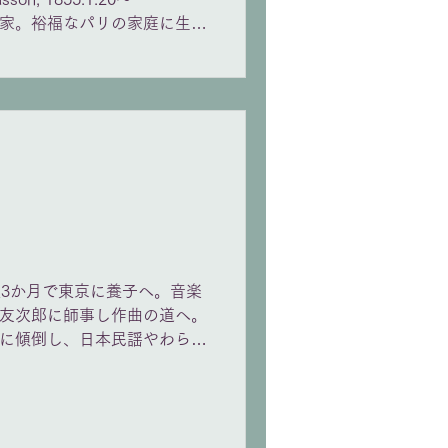
の作曲家。裕福なパリの家庭に生ま
も音楽の道へ転向。ワーグナ
つつ独自のスタイルを確立し
長く務め、自宅のサロンでは
。また19世紀末のパリで対
士を結びつける役割も果たし
と海の死』、オペラには『ア
44歳の若さで急逝。
。生後3か月で東京に養子へ。音楽
友次郎に師事し作曲の道へ。
に傾倒し、日本民謡やわらべ
楽の融合を追求。戦後はNHK