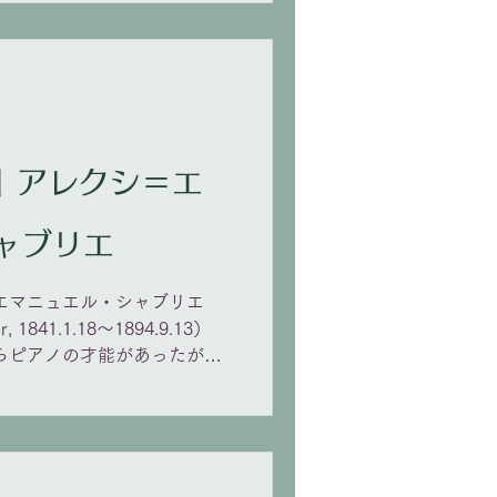
＝エ
ャブリエ
＝エマニュエル・シャブリエ
r, 1841.1.18〜1894.9.13）
らピアノの才能があったが、
法律を学び内務省に就職。ミュ
イゾルデ』を観劇したのを機
音楽の道を進む。有名な『ス
ノの小品やオペラ作品もあ