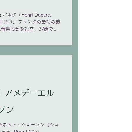
やレーヴェ、ケルナーらが作
ルク（Henri Duparc,
2) パリ生まれ。フランクの最初の弟
音楽協会を設立。37歳で神
自ら破棄。残された17曲の
ワーグナーの影響を受けた劇
作と謳われる。 音音工房の
田麻央
LmaQ
エル
ソン
エルネスト・ショーソン（ショ
son, 1855.1.20〜