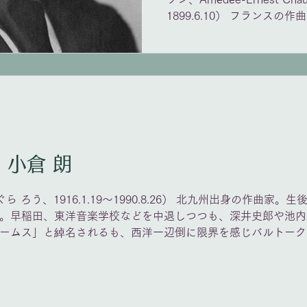
1899.6.10） フランス
れ、当初は法曹の道を歩む
ーやフランクの影響を受け
た。国民音楽協会の秘書を
画家や文人との交流を深めた
立するさまざまな音楽家同
た。代表作『詩曲』、『愛
ルテュス王』。自転車事故で
1月19日 誕生日 小倉 朗
ぐら ろう、1916.1.19〜1990.8.26） 北九州出身の作曲家
。早稲田、東洋音楽学校などを中退しつつも、深井史郎や池内
ームス」と綽名されるも、西洋一辺倒に限界を感じバルトーク
を確立。オペラ「寝太」で芸術祭奨励賞を受賞し、日本語と音
た。