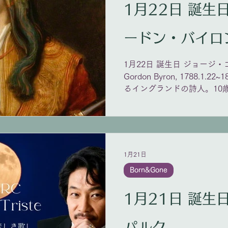
1月22日 誕生日 ジョージ
https://youtu.be/ZlUbfleG
ードン・バイロ
1月22日 誕生日 ジョージ・
Gordon Byron, 1788.1.
るイングランドの詩人。10
なる。ケンブリッジ大学で学
地中海諸国を旅する。この
イルド・ハロルドの遍歴（Childe
Pilgrimage）』の初版
となる。「小説は事実より
1月21日
『ドン・ジュアン』からの
Born&Gone
てはやされるが怠惰な生活
戦争に参加するも、熱病に侵
1月21日 誕生日 アンリ・
で死去。 バイロン原作のオ
『二人のフォスカリ』他 バ
あり、特にロシア語に翻訳
パルク