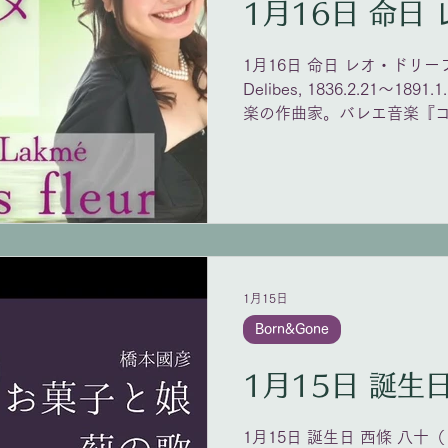
1
1月16日 命日 レオ・ドリーブ（Cl
Delibes, 1836.2.21〜1
楽の作曲家。バレエ音楽『
やオペラ『ラクメ』などで
音楽の父」と呼ばれる。 音
押しでパリ音楽院で音楽を
アダンに二年間師事。卒業
リ・オペラ座の副合唱指揮
作曲家の道を歩んでいく。 
書いたが、特に英植民地時
1月15日
メ』は、オペラ・コミック座で
音音工房のドリーブ 「花の
Born&Gone
https://youtu.be/PxxAJ6tA
1月15日 誕生日 西條 八十