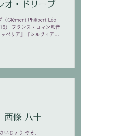
月16日 命日 レオ・ドリーブ
ément Philibert Léo
891.1.16） フランス・ロマン派音
コッペリア』『シルヴィア』
知られ、「フランス・バレエ
楽家の多い家系で、家族の後
学ぶ。「ジゼル」の作曲家・
後は稽古ピアニストからパ
者の職を得て、劇場のバレエ
オペレッタやオペラも数多く
代のインドが舞台の『ラク
1,500回以上上演された。
二重唱」今野沙知恵/藤井麻美
orc
1月15日 誕生日 西條 八十
（さいじょう やそ、