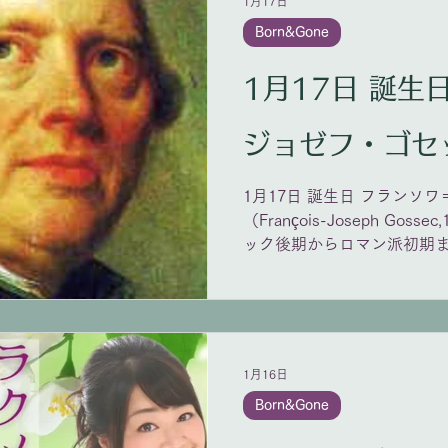
1月17日
Born&Gone
1月17日 誕生日 フランソ
ジョゼフ・ゴセ
1月17日 誕生日 フランソ
（François-Joseph Gossec
ック後期からロマン派初期
ルギー出身の作曲家・指揮者。
の交響曲、20作以上の劇場
楽曲を残した。有名な「ガ
ヌ』から旋律を取って作ら
1月16日
Born&Gone