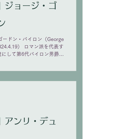
・ゴ
SNA
ン
ゴードン・バイロン（George
22~1824.4.19） ロマン派を代表す
歳にして第6代バイロン男爵と
び、卒業後、友人達と2年間
体験をもとにした詩作『チャ
 Harold's
が、３日で売り切れるベストセラー
も奇なり」の文もバイロンの
一節。社交界の寵児としても
を送り、最後はギリシャ独立
され戦線に立つ事なく36歳
デュ
ペラにはヴェルディ『海賊』
イロンの詩による歌曲も多数
されたものへの付曲が多い。