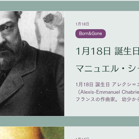
1月18日
Born&Gone
1月18日 誕生日 アレクシ
マニュエル・シ
1月18日 誕生日 アレクシ
（Alexis-Emmanuel Chabrie
フランスの作曲家。 幼少か
父親の強い勧めで パリ で
ンヘンでの『トリスタンと
に、39歳で公務員を辞め、
ペイン狂詩曲』の他、ピア
る。