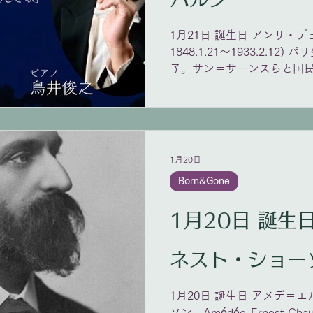
ドイツ語訳にはシューマン
曲。
1月21日 誕生日 アンリ・デュパ
1848.1.21〜1933.2.1
子。サン＝サーンスらと国民
経衰弱により大部分の作品を
歌曲は、繊細な叙情表現や
的表現に優れ、歌曲の最高傑
デュパルク 「悲しき歌」盛
https://youtu.be/Fe_9i2X
1月20日
Born&Gone
1月20日 誕生日 アメデ＝
ネスト・ショー
1月20日 誕生日 アメデ＝
ソン、Amédée-Ernest Chaus