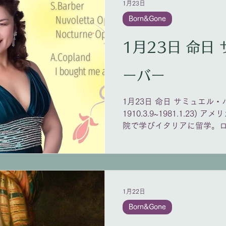
1月23日
Born&Gone
1月23日 命日 サミュエル・バ
ーバー
1月23日 命日 サミュエル・バー
1910.3.9~1981.1.23
院で学びイタリアに留学。
じ、時に無調や12音を用い
アノの名手で、ラフマニノ
していた。また、「ピアノ
より初演されている。 オペ
ァネッサ」、ゼッフィレッ
1月22日
レオパトラ」などがある。
Born&Gone
『弦楽のためのアダージオ』
Nuvoletta op.25/Noctu