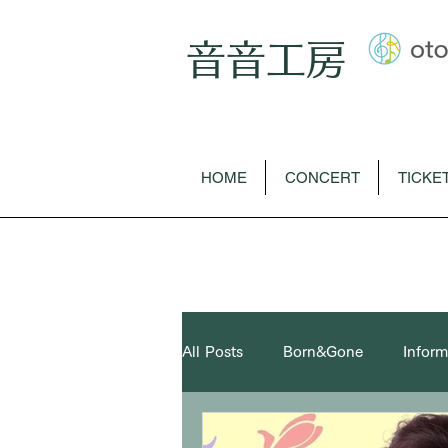
音音工房
HOME
CONCERT
TICKE
All Posts
Born&Gone
Inform
youtube
歌曲
オペラ