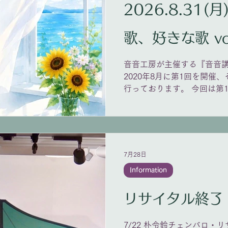
曲= シューベルト 「春の神
2026.8.31(月
ってみんな浮気者」「糸を
福」「楽興の時」 ドヴォル
歌、好きな歌 vo
ーモレスク」 リスト 「愛
＊当日は駒場祭のため混雑が
のご入場はご遠慮頂いており
音音工房が主催する『音音
なりますのでご了承くださ
2020年8月に第1回を開催
す）。
行っております。 今回は第1
を演奏します。 各人の研鑽
い。 2026年8月31日（月）1
シビックセンターホール チケッ
申し込みはこちらから
https://www.otonekobo.com
7月28日
Information
リサイタル終了
7/22 朴令鈴チェンバロ・