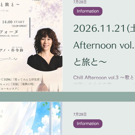
7月28日
Information
2026.11.21(土
Afternoon v
と旅と〜
Chill Afternoon vol
中欧への小さな旅。 オ
ガリー 3人の作曲家
2026年11月21日(土) 14時
フォーヌ 目黒区駒場4-5-1
前」徒歩5分） =出演= 馬原裕
7月28日
ト:4,000円(全席自由) お申
Information
https://www.otonekobo.c