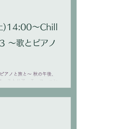
)14:00〜Chill
ol.3 〜歌とピアノ
.3 〜歌とピアノと旅と〜 秋の午後、
ーストリア、チェコ、ハン
が紡ぐ、中欧の風景。
開演(13:30開場) ムジク・ピア
4 （京王井の頭線「駒場東大
子(Sop)｜朴令鈴(Pf) チケッ
込み
om/cembalo-ticket =演奏予定