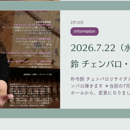
のレパートリーもここで育て
て、次回は8月31日午後、
ールです。 次回もお楽しみ
3月12日
Information
2026.7.22
鈴 チェンバロ
朴令鈴 チェンバロリサイタ
ンバロ弾きます ＊当初の7
ホールから、変更になりました。 
開演（18:30開場） 紀尾
席自由）4,000円 チケット販売
https://teket.jp/6264/
https://www.otonekobo.com
=PROGRAM= 前半はピ