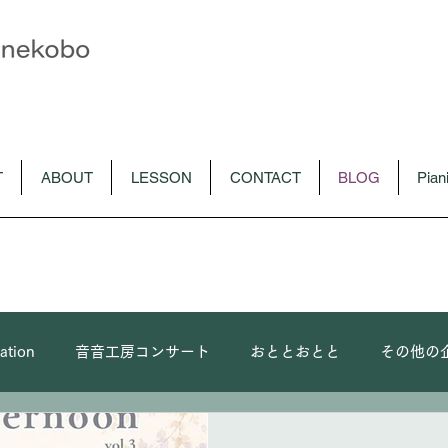
T
ABOUT
LESSON
CONTACT
BLOG
Pia
ation
音音工房コンサート
おととおとと
その他の
ピアノソロ
朴令鈴出演コンサート
メディア
C