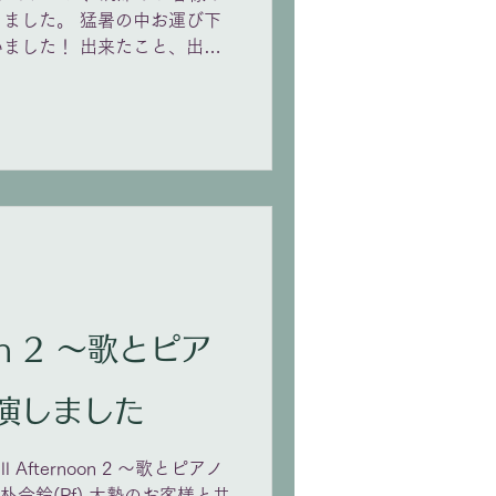
ました。 猛暑の中お運び下
ました！ 出来たこと、出来
が、準備の過程で考え悩んだ
ように、忘れず積み重ねてい
伊藤ハープシコード様からお
に伊藤さんに楽器の説明をし
盛り上がりました。 皆さ
、伊藤さんには心よりお礼申
進して参りますので、また聴
りがとうございました！
noon 2 〜歌とピア
演しました
ill Afternoon 2 〜歌とピアノ
｜朴令鈴(Pf) 大勢のお客様と共