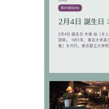
2月4日
Born&Gone
2
2月4日 誕生日 木島 始（きじ
詞家。 1951年、東京大学
集」を刊行。東京都立大学附
善晃、信長貴富、石井眞木、
「あまんじゃくとうりこひめ