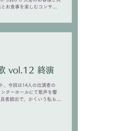
話とお食事を楽しむコンサー
ことにありがとうございまし
n 3は11/21 ムジク・ピアフォー
)さんです。 演奏曲 アーン：
ィ：すみれ トスティ：バラ メ
リウス：ピヒラヤの花咲くと
リテン：夏の名残のバラ 高田
屋 中田喜直（三好達治）：
一)：さくら横ちょう 山田耕
vol.12 終演
ちの花」 高田三郎(高野喜久
北山冬一郎）：紫陽花 平吉毅
ンス 木下牧子（クリスティ
ト、今回は14人の出演者の
一度の春 アンコール 「私の
センターホールにて歌声を響
ボエーム』より
不良者続出で、かくいう私も風
みな元気いっぱいに演奏でき
曲や女声二重唱もあり、会に華
毎回ほぼ違う曲を弾いてます
弾くことになるでしょう。私