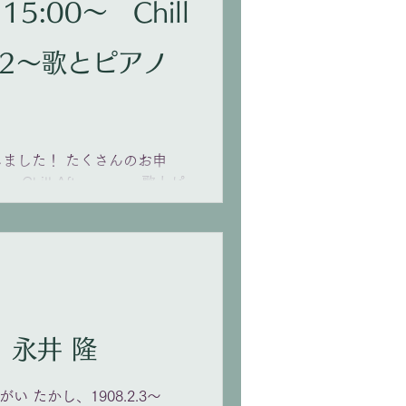
)15:00〜 Chill
ol.2〜歌とピアノ
ました！ たくさんのお申
ill Afternoon 〜歌とピ
 14:00 open｜15:00 start
8-11/田園都市線「用賀」駅
令鈴(pf) チケット:4,000円
ニューより２オーダー(お飲み物
。 ※ご飲食代は会場にて現金
来場順の自由席となります。
ております） 【演奏予定
2月3日 誕生日 永井 隆
れ アーン：クロリスに 高田
さくら横ちょう プッチーニ：
い たかし、1908.2.3〜
アノのための《からたちの