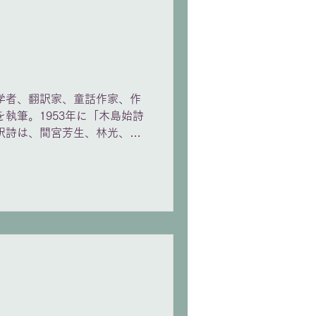
ストらしくバッハの名曲をお
ッキ（1571頃-1643）
ュア集（1619）」より ・
ハンガリー風パ
ガリアル
英米文学者、翻訳家、童話作家、作
執筆。1953年に「木島始詩
2-1621） ・ヘクサコルド
や訳詩は、間宮芳生、林光、三
作品となった。 オペラ作品