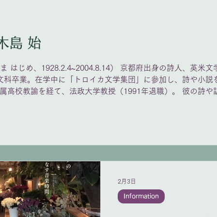
期の鍵盤曲、後半はピアニ
届けします。 ジョヴァンニ・ピ
「チェンバロ用舞曲のタブラチ
月4日 誕生日 木島 始
古風なパッサメッツォとサルタレッロ ・
ドアーナ ウィリアム・バード（1540頃-1623） 「ネヴィ
ル夫人の音楽帳（1591）」より ・パヴァーヌと
ま はじめ、1928.2.4~2004.8.14） 京都府出身の詩人、
ド 第1番 ・ネヴィル夫人のグラウンド ヤン・ピーテルス
英文科卒業。在学中に「トロイカ文学集団」に参加し、詩や小説を
ゾーン・スウェーリンク（156
属高校教諭を経て、法政大学教授（1991年退職）。 彼の詩
幻想曲
高橋悠治、木下牧子ら多くの作曲家によって、合唱曲やオペラ
」（林光）、「ニホンザル・スキトオリメ」（間宮芳生）
2月3日
Information