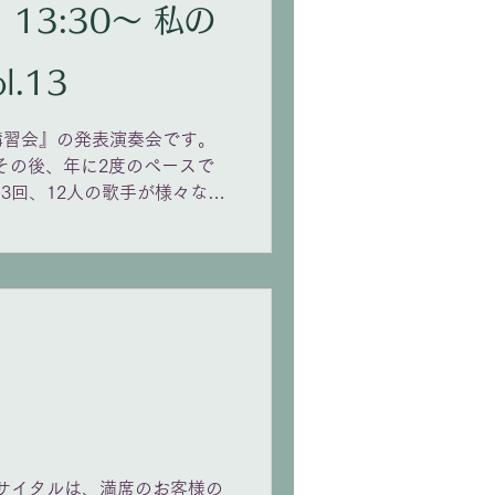
」「月に寄せて D296」「男
) 13:30〜 私の
紡ぐグレートヒェン」「至
ザーク 「ジプシーの歌」「ユ
l.13
せよ、愛しうる限り」 ほか
予想されます。 ＊未就学児
ます。 ＊館内は土足厳禁と
講習会』の発表演奏会です。
い（靴袋をご用意いたしま
、その後、年に2度のペースで
3回、12人の歌手が様々な曲
の成果をどうぞお聴きくださ
3:30開演（13:00開場） 豊洲
ト：全席自由 2,000円 お
/cembalo-ticket
リサイタルは、満席のお客様の