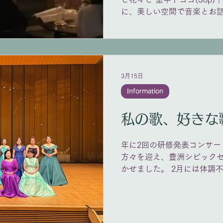
に、美しい空間で音楽とお
トとなりました。 ご来場ま
た。 次回Chill Afternoo
ヌ ゲストは馬原裕子(sop
クロリスに A.スカルラッテ
ンデルスゾーン：花束 シベ
3月15日
き ラフマニノフ：リラ ブ
Information
三郎（深尾須磨子）：市の花
たんぽぽ 別宮貞雄（加藤周
私の歌、好きな歌 
筰：ピアノのための「からた
雄)：くちなし 團伊玖磨（
州：チューリップのラインダ
年に2回の研修発表コンサー
ーナ・ロッセッティ)：もう
方々を迎え、豊洲シビック
名はミミ」〜オペラ『ラ・
かせました。 2月には体調
邪をひきましたが、本番は
ました♪ 今回はアカペラの
を添えてくださいました。 
が、次回はまた新しい曲を