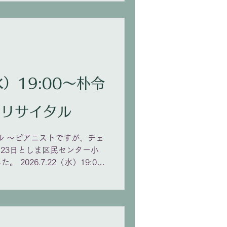
てもらっております。 さ
同じく豊洲シビックセンターホ
に。
（水）19:00〜朴令
・リサイタル
ル 〜ピアニストですが、チェ
月23日としま区民センター小
2026.7.22（水）19:00
井町サロンホール チケット（全
 【teket】
69742 【音音工房】
/cembalo-ticket
アノでは演奏されないバロック初