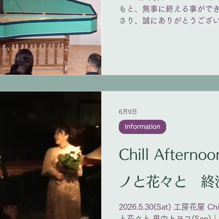
もと、無事に終える事ができ
さり、誠にありがとうござい
なかった事、色々あります
事は、今後の演奏に役立つ
く所存です。 チェンバロは
借りしました。前半終わり
て頂き、質問コーナーも結構
ま、とても喜んで下さって
し上げます。 これからも精
6月9日
いて頂けたら幸いです。 あ
Information
Chill After
ノと花々と 終
2026.5.30(Sat) 工房花屋 Ch
と花々と 里中トヨコ(Sop)