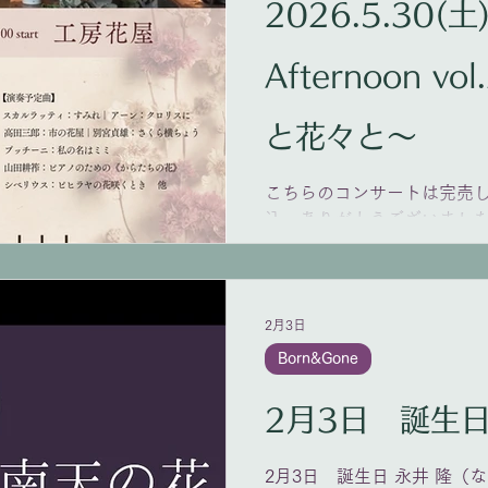
2026.5.30(土
Afternoon v
と花々と〜
こちらのコンサートは完売し
込、ありがとうございました。 Ch
アノと花々と〜 2026.5.30 (sat)
工房花屋 (世田谷区上用賀5-
徒歩8分) 里中トヨコ(sop)｜朴
+別途2オーダー ※会場メ
2月3日
やケーキ等)をお願いします
Born&Gone
でお支払いください。 ※ご
（未就学児の入場はお断りし
曲】 スカルラッティ：すみ
三郎：市の花屋 別宮貞雄：
2月3日 誕生日 永井 隆（なが
私の名はミミ 山田耕筰：ピ