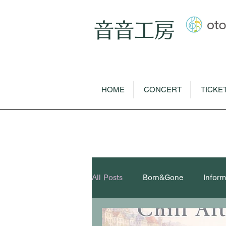
音音工房
HOME
CONCERT
TICKE
All Posts
Born&Gone
Inform
youtube
歌曲
オペラ