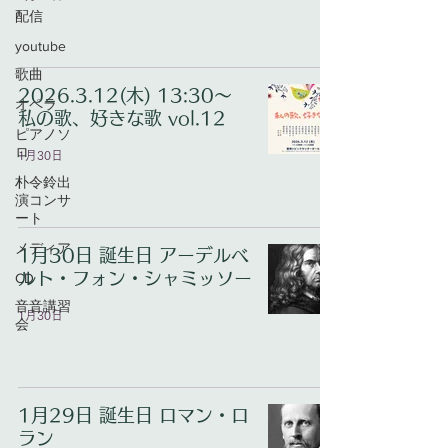
配信
youtube
歌曲
2026.3.12(木) 13:30〜
オペラ
私の歌、好きな歌 vol.12
ピアノソ
ロ
1月30日
朴令鈴出
演コンサ
ート
メディア
1月30日 誕生日 アーデルベ
ルト・フォン・シャミッソー
CD
音音講習
1月30日
会
1月29日 誕生日 ロマン・ロ
ラン