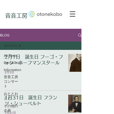
音音工房
BLOG
All Posts
All Posts
2月1日 誕生日 フーゴ・フ
ォン・ホーフマンスタール
Born&Gone
Information
2月3日
音音工房
コンサー
ト
おととお
1月31日 誕生日 フラン
とと
ツ・シューベルト
その他の
企画
1月31日