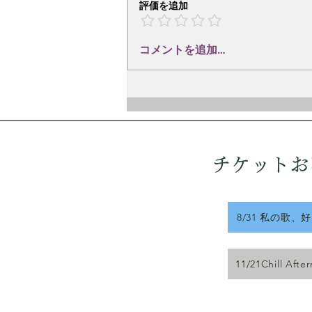
京都府出身の詩人、英米文学者、
評価を追加
翻訳家、童話作家、作詞家。
1951年、東京大学英文科卒業。
コメントを追加…
在学中に「トロイカ文学集団」に
参加し、詩や小説を執筆。1953
年に「木島始詩集」を刊行。東京
都立大学附属高校教諭を経て、法
政大学教授（1991年退職）。 彼
の詩や訳詩は、間宮芳生、林光、
三善晃、信長貴富、石井眞木、高
チケットお
橋悠治、木
8/31 私の歌、
11/21Chill Afte