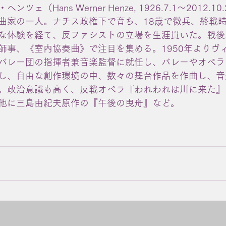
ェ（Hans Werner Henze, 1926.7.1〜2012.1
曲家の一人。ナチス政権下で育ち、18歳で徴兵、終戦
な体験を経て、反ファシストの立場を生涯貫いた。戦後
師事、《室内協奏曲》で注目を集める。1950年よりヴ
バレー団の指揮者兼音楽監督に就任し、バレーやオペラを
し、自由な創作環境の中、数々の舞台作品を作曲し、音
。政治意識も高く、反戦オペラ『われわれは川に来た』（
他に三島由紀夫原作の『午後の曳舟』など。