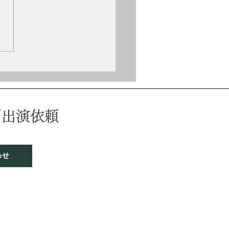
（Fritz Kreisler,
.2.2〜1962.1.29） オースト
出身のヴァイオリニスト、作
。 ウィーン高等音楽院を10
首席卒業、パリ高等音楽院を
歳で首席卒業する。しかし神
いが嫌で医学を勉強したり陸
入隊もするが、音楽界に復帰
ーロッパ各地で演奏活動を行
／出演依頼
ウィーンフィルの入団試験に
ちてしまった。 作品には
の喜
わせ