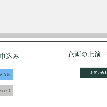
イスラー
1875
2月3日 誕生日 永井 隆
リア
曲家
歳で
12
童扱
軍に
しヨ
企画の上演
申込み
う。
は落
「愛
お問い合
好きな歌
rnoon 3