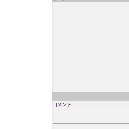
2月4日 誕生日 木島 始
コメント
2月4日 誕生日 木島 始（きじま
はじめ、1928.2.4~2004.8.14）