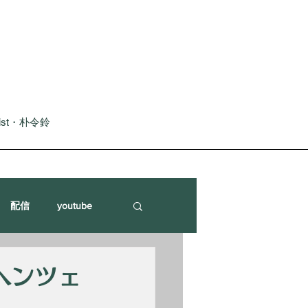
nist・朴令鈴
配信
youtube
ヘンツェ