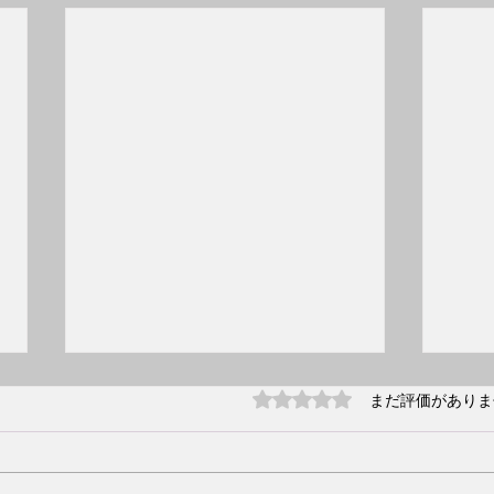
2月2
5つ星のうち0と評価され
まだ評価がありま
クラ
2月