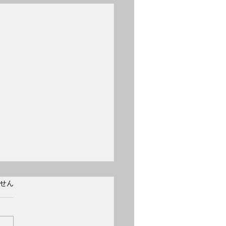
日 誕生日 フリッツ・
ています。
せん
イスラー
2日 誕生日 フリッツ・クラ