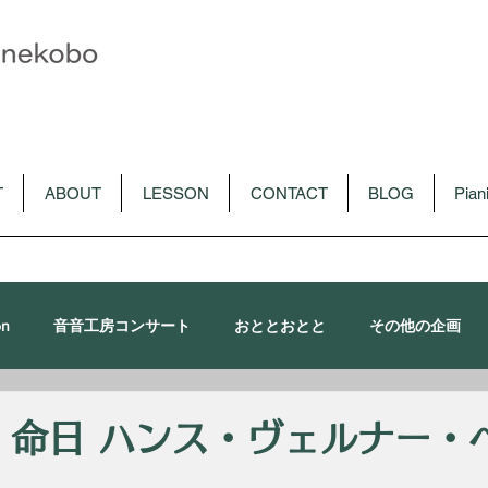
T
ABOUT
LESSON
CONTACT
BLOG
Pia
on
音音工房コンサート
おととおとと
その他の企画
朴令鈴出演コンサート
メディア
CD
音音講習会
日 命日 ハンス・ヴェルナー・