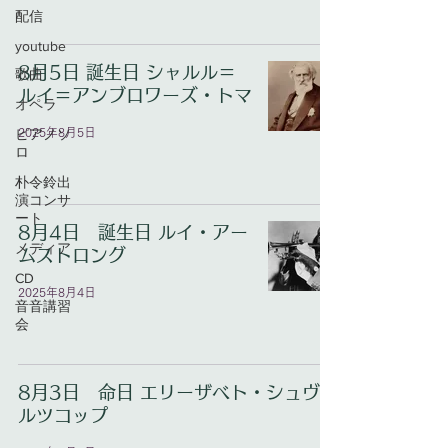
配信
youtube
8月5日 誕生日 シャルル＝
歌曲
ルイ＝アンブロワーズ・トマ
オペラ
ピアノソ
2025年8月5日
ロ
朴令鈴出
演コンサ
ート
8月4日 誕生日 ルイ・アー
メディア
ムストロング
CD
2025年8月4日
音音講習
会
8月3日 命日 エリーザベト・シュヴァ
ルツコップ