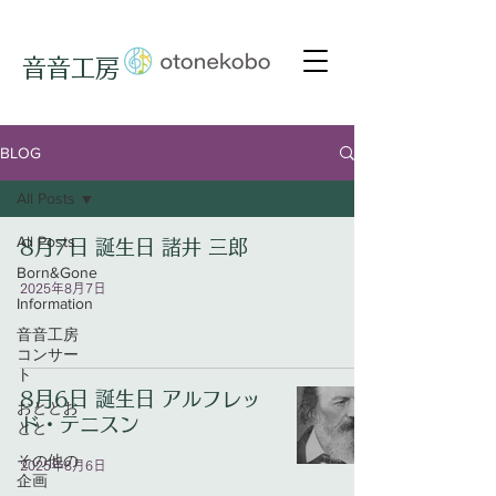
音音工房
BLOG
All Posts
All Posts
8月7日 誕生日 諸井 三郎
Born&Gone
2025年8月7日
Information
音音工房
コンサー
ト
8月6日 誕生日 アルフレッ
おととお
ド・テニスン
とと
その他の
2025年8月6日
企画