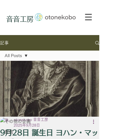
音音工房
記事
All Posts
All Posts
Born&Gone
Information
音音工房コンサート
おととおとと
otonekobo 音音工房
その他の企画
2025年9月28日
9月28日 誕生日 ヨハン・マッ
配信