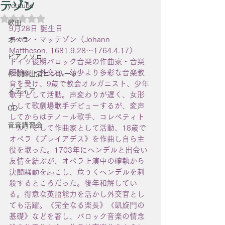
テゾン
youtube
5つ星のうちNaNと評価されています。
歌曲
9月28日 誕生日
ヨハン・マッテゾン（Johann 
オペラ
Mattheson, 1681.9.28〜1764.4.17）
ピアノソロ
ドイツ後期バロック音楽の作曲家・音楽
理論家・外交官。幼少より多彩な音楽教
朴令鈴出演コンサート
育を受け、9歳で教会オルガニスト、少年
メディア
歌手として活動。声変わりが遅く、女形
として歌劇場歌手デビューするが、変声
CD
してからはテノール歌手、コレペティト
音音講習会
ール、そして作曲家として活動、18歳で
オペラ《プレイアデス》を作曲し自ら主
役を歌った。1703年にヘンデルと出会い
友情を結ぶが、オペラ上演中の確執から
決闘騒動を起こし、危うくヘンデルを刺
殺するところだった。後年和解してい
る。得意な英語能力を活かし外交官とし
ても活躍。《完全なる楽長》《凱旋門の
基礎》などを著し、バロック音楽の情念