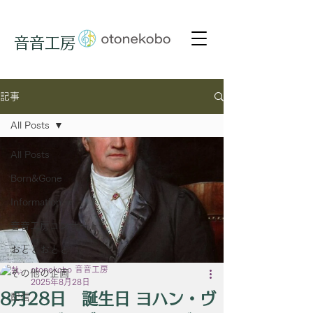
音音工房
記事
All Posts
All Posts
Born&Gone
Information
音音工房コンサート
おととおとと
otonekobo 音音工房
その他の企画
2025年8月28日
8月28日 誕生日 ヨハン・ヴ
配信