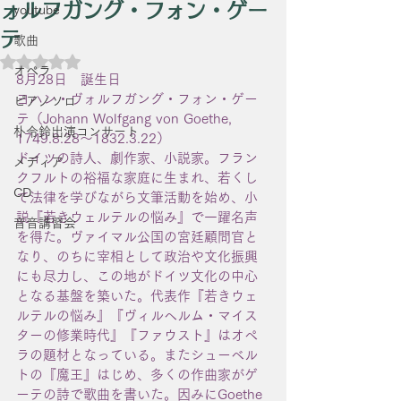
ォルフガング・フォン・ゲー
youtube
テ
歌曲
5つ星のうちNaNと評価されています。
オペラ
8月28日　誕生日
ヨハン・ヴォルフガング・フォン・ゲー
ピアノソロ
テ（Johann Wolfgang von Goethe, 
朴令鈴出演コンサート
1749.8.28〜1832.3.22）
ドイツの詩人、劇作家、小説家。フラン
メディア
クフルトの裕福な家庭に生まれ、若くし
CD
て法律を学びながら文筆活動を始め、小
説『若きウェルテルの悩み』で一躍名声
音音講習会
を得た。ヴァイマル公国の宮廷顧問官と
なり、のちに宰相として政治や文化振興
にも尽力し、この地がドイツ文化の中心
となる基盤を築いた。代表作『若きウェ
ルテルの悩み』『ヴィルヘルム・マイス
ターの修業時代』『ファウスト』はオペ
ラの題材となっている。またシューベル
トの『魔王』はじめ、多くの作曲家がゲ
ーテの詩で歌曲を書いた。因みにGoethe