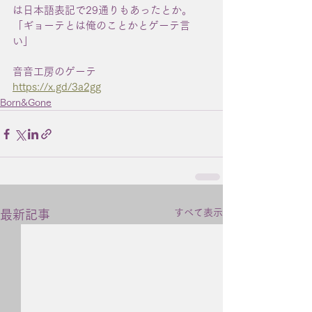
は日本語表記で29通りもあったとか。
「ギョーテとは俺のことかとゲーテ言
い」
音音工房のゲーテ
https://x.gd/3a2gg
Born&Gone
すべて表示
最新記事