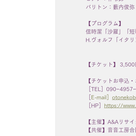
バリトン：藪内俊弥
【プログラム】
信時潔「沙羅」「短
H.ヴォルフ「イタ
【チケット】 3,5
【チケットお申込・
［TEL］090−495
［
E-mail］
otoneko
［HP］
https://w
【主催】A&Aリサイ
【共催】音音工房合