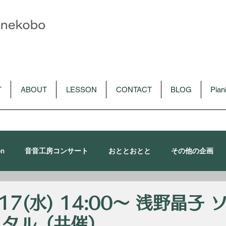
T
ABOUT
LESSON
CONTACT
BLOG
Pia
on
音音工房コンサート
おととおとと
その他の企画
朴令鈴出演コンサート
メディア
CD
音音講習会
.17(水) 14:00〜 浅野晶子
イタル（共催）