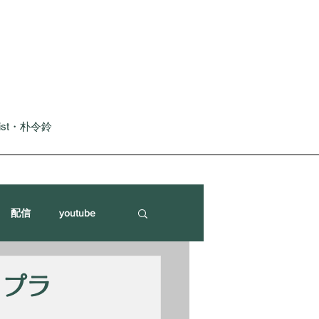
nist・朴令鈴
配信
youtube
 ソプラ