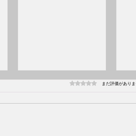
5つ星のうち0と評価され
まだ評価がありま
リサ
2026.8.31(月) 13:30〜 私