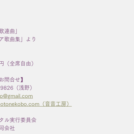
歌連曲」
リア歌曲集」より
00円（全席自由）
お問合せ】
7−9826（浅野）
bo@gmail.com
ww.otonekobo.com（音音工房）
タル実行委員会 　
同会社