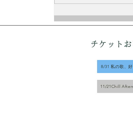
Chill Afternoon vol.3 〜歌
とピアノと旅と〜
チケットお
8/31 私の歌、
11/21Chill Afte