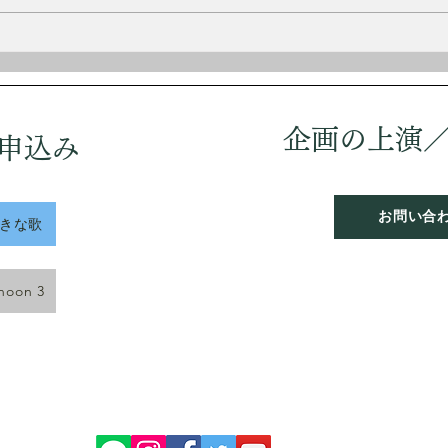
の歌、好きな歌 vol.13
企画の上演
申込み
お問い合
好きな歌
rnoon 3