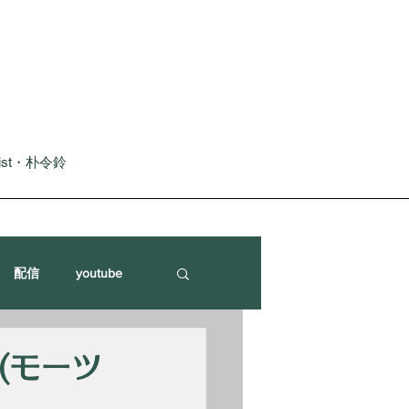
nist・朴令鈴
配信
youtube
師(モーツ