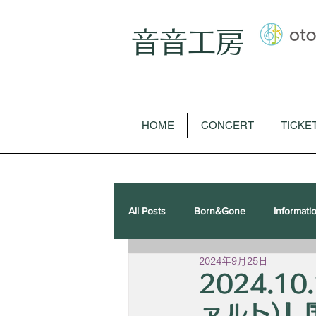
音音工房
HOME
CONCERT
TICKE
All Posts
Born&Gone
Informati
2024年9月25日
歌曲
オペラ
ピアノソロ
2024.1
ァルト)』