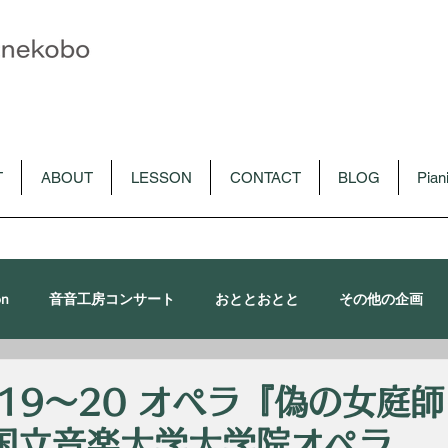
T
ABOUT
LESSON
CONTACT
BLOG
Pia
on
音音工房コンサート
おととおとと
その他の企画
朴令鈴出演コンサート
メディア
CD
音音講習会
0.19〜20 オペラ『偽の女庭
国立音楽大学大学院オペラ