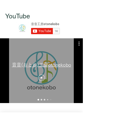
https://www.otoneko
(全席自由) お申込み
ticket
https://www.otonekobo.com/cembalo-
YouTube
ticket =演奏予定曲= シューベルト 「春
の神」「月に寄せて D296」「男ってみ
んな浮気者」「糸を紡ぐグレートヒェ
ン」「至福」「楽興の時」 ドヴォルザ
ーク 「ジプシーの歌」「ユーモレス
ク」 リスト 「愛せよ、愛しうる限り」
ほか ＊当日は駒場祭のため混雑が予
想されます。 ＊未就学児のご入場はご
遠慮頂いております。 ＊館内は土足厳
禁となりますのでご了承ください（靴
音音(おとね)工房otonekobo
袋をご用意いたします）。