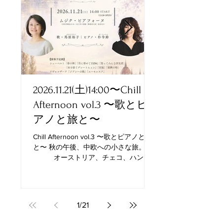
2026.11.21(土)14:00〜Chill
2026.8.31(月)
Afternoon vol.3 〜歌とピ
歌、好きな歌 vo
アノと旅と〜
音音工房が主催する
発表演奏会です。 20
Chill Afternoon vol.3 〜歌とピアノと旅
開催、その後、年に
と〜 秋の午後、中欧への小さな旅。
ております。 今回は第
オーストリア、チェコ、ハンガ
手が様々な曲を演奏
リー 3人の作曲家が紡
鑽の成果をどうぞお
ぐ、中欧の風景。 2026年11月21日(土)
2026年8月31日（月）
14時開演(13:30開場) ムジク・ピアフォ
開場） 豊洲シビック
ーヌ 目黒区駒場4-5-14 （京王井の頭線
ケット：全席自由 2,
1
/
21
「駒場東大前」徒歩5分） =出演= 馬原
はこちらから
裕子(Sop)｜朴令鈴(Pf) チケット:4,000円