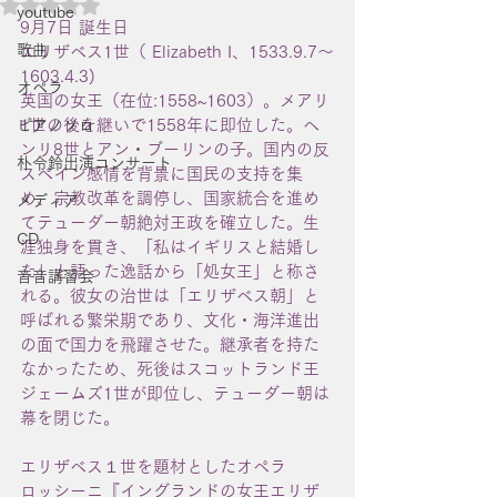
5つ星のうちNaNと評価されています。
youtube
9月7日 誕生日
歌曲
エリザベス1世（ Elizabeth I、1533.9.7〜
1603.4.3)
オペラ
英国の女王（在位:1558~1603）。メアリ
1世の後を継いで1558年に即位した。ヘ
ピアノソロ
ンリ8世とアン・ブーリンの子。国内の反
朴令鈴出演コンサート
スペイン感情を背景に国民の支持を集
め、宗教改革を調停し、国家統合を進め
メディア
てテューダー朝絶対王政を確立した。生
CD
涯独身を貫き、「私はイギリスと結婚し
た」と語った逸話から「処女王」と称さ
音音講習会
れる。彼女の治世は「エリザベス朝」と
呼ばれる繁栄期であり、文化・海洋進出
の面で国力を飛躍させた。継承者を持た
なかったため、死後はスコットランド王
ジェームズ1世が即位し、テューダー朝は
幕を閉じた。
エリザベス１世を題材としたオペラ
ロッシーニ『イングランドの女王エリザ