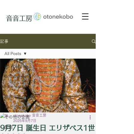
音音工房
記事
All Posts
All Posts
Born&Gone
Information
音音工房コンサート
おととおとと
otonekobo 音音工房
その他の企画
2025年9月7日
9月7日 誕生日 エリザベス1世
配信