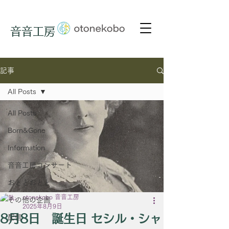
音音工房
記事
All Posts
All Posts
Born&Gone
Information
音音工房コンサート
おととおとと
otonekobo 音音工房
その他の企画
2025年8月9日
8月8日 誕生日 セシル・シャ
配信