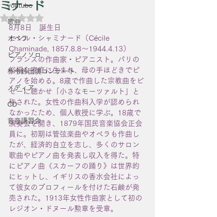
ミナード
youtube
5つ星のうちNaNと評価されています。
歌曲
8月8日　誕生日
セシル・シャミナード（Cécile 
オペラ
Chaminade, 1857.8.8〜1944.4.13）
ピアノソロ
フランスの作曲家・ピアニスト。パリの
裕福な家庭に生まれ、母の手ほどきでピ
朴令鈴出演コンサート
アノを始める。8歳で作曲した宗教曲をビ
メディア
ゼーに聴かせ「小さなモーツァルト」と
称された。女性の作曲科入学が認められ
CD
なかったため、個人教授に学ぶ。18歳で
音音講習会
演奏会を開き、1879年国民音楽協会正会
員に。初期は管弦楽曲やオペラも作曲し
たが、経済的自立を志し、多くのサロン
歌曲やピアノ曲を発表し収入を得た。特
にピアノ曲《スカーフの踊り》は世界的
にヒットし、イギリスの香水会社によっ
て彼女のプロフィールを付けた石鹸が発
売された。1913年女性作曲家として初の
レジオン・ドヌール勲章を受章。