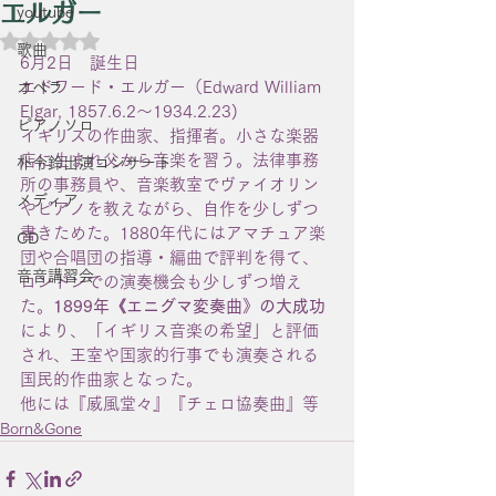
エルガー
youtube
5つ星のうちNaNと評価されています。
歌曲
6月2日　誕生日
エドワード・エルガー（Edward William 
オペラ
Elgar, 1857.6.2〜1934.2.23)
ピアノソロ
イギリスの作曲家、指揮者。小さな楽器
店に生まれ父から音楽を習う。法律事務
朴令鈴出演コンサート
所の事務員や、音楽教室でヴァイオリン
メディア
やピアノを教えながら、自作を少しずつ
書きためた。1880年代にはアマチュア楽
CD
団や合唱団の指導・編曲で評判を得て、
音音講習会
ロンドンでの演奏機会も少しずつ増え
た。
1899年《エニグマ変奏曲》の大成功
により、「イギリス音楽の希望」と評価
され、王室や国家的行事でも演奏される
国民的作曲家となった。
他には『威風堂々』『チェロ協奏曲』等
Born&Gone