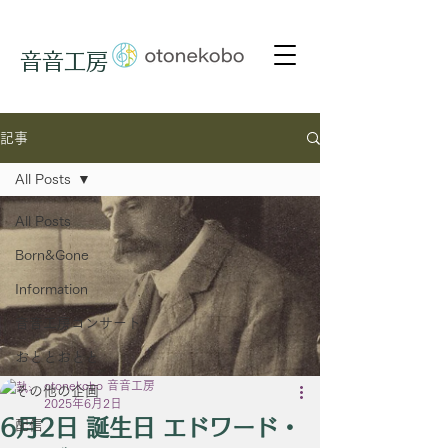
音音工房
記事
All Posts
All Posts
Born&Gone
Information
音音工房コンサート
おととおとと
otonekobo 音音工房
その他の企画
2025年6月2日
6月2日 誕生日 エドワード・
配信