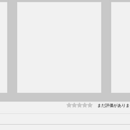
2月2
5つ星のうち0と評価され
まだ評価がありま
クラ
2月