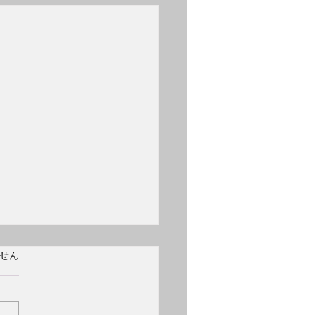
日 誕生日 フリッツ・
ています。
せん
イスラー
2日 誕生日 フリッツ・クラ