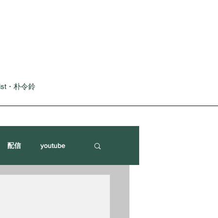
nist・朴令鈴
配信
youtube