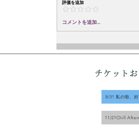
京都府出身の詩人、英米文学者、
評価を追加
翻訳家、童話作家、作詞家。
1951年、東京大学英文科卒業。
コメントを追加…
在学中に「トロイカ文学集団」に
参加し、詩や小説を執筆。1953
年に「木島始詩集」を刊行。東京
都立大学附属高校教諭を経て、法
政大学教授（1991年退職）。 彼
の詩や訳詩は、間宮芳生、林光、
三善晃、信長貴富、石井眞木、高
チケットお
橋悠治、木
8/31 私の歌、
11/21Chill Afte