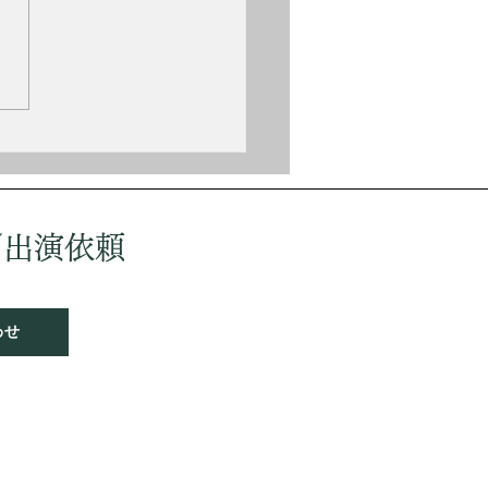
（Fritz Kreisler,
.2.2〜1962.1.29） オースト
出身のヴァイオリニスト、作
。 ウィーン高等音楽院を10
首席卒業、パリ高等音楽院を
歳で首席卒業する。しかし神
いが嫌で医学を勉強したり陸
入隊もするが、音楽界に復帰
ーロッパ各地で演奏活動を行
／出演依頼
ウィーンフィルの入団試験に
ちてしまった。 作品には
の喜
わせ