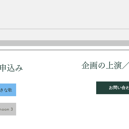
イスラー
1875
2月3日 誕生日 永井 隆
リア
曲家
歳で
12
童扱
軍に
しヨ
企画の上演
申込み
う。
は落
「愛
お問い合
好きな歌
rnoon 3