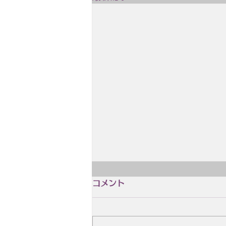
2月4日 誕生日 木島 始
コメント
2月4日 誕生日 木島 始（きじま
はじめ、1928.2.4~2004.8.14）