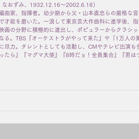
おずみ、1932.12.16〜2002.6.18）
編曲家、指揮者。幼少期から父・山本直忠らの厳格な音
で才能を磨いた。一浪して東京芸大作曲科に進学後、指
映画の分野に積極的に進出し、ポピュラーからクラシッ
なる。TBS『オーケストラがやって来た』や「1万人の
に尽力。タレントとしても活動し、CMやテレビ出演も
ったら』『マグマ大使』『8時だョ！全員集合』『男は