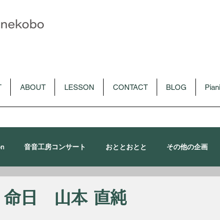
T
ABOUT
LESSON
CONTACT
BLOG
Pia
on
音音工房コンサート
おととおとと
その他の企画
朴令鈴出演コンサート
メディア
CD
音音講習会
 命日 山本 直純