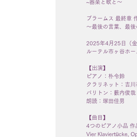
~器楽と歌と〜
ブラームス 最終章 作品 
〜最後の言葉、最後
2025年4月25日（金
ルーテル市ヶ谷ホー
【出演】
ピアノ：朴令鈴
クラリネット：吉川
バリトン：藪内俊哉
朗読：塚田佳男
【曲目】
4つのピアノ小品 作品
Vier Klaviertücke, O