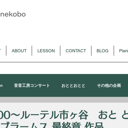
T
ABOUT
LESSON
CONTACT
BLOG
Pia
on
音音工房コンサート
おととおとと
その他の企画
朴令鈴出演コンサート
メディア
CD
音音講習会
9:00〜ルーテル市ヶ谷 おと 
19 ブラームス 最終章 作品