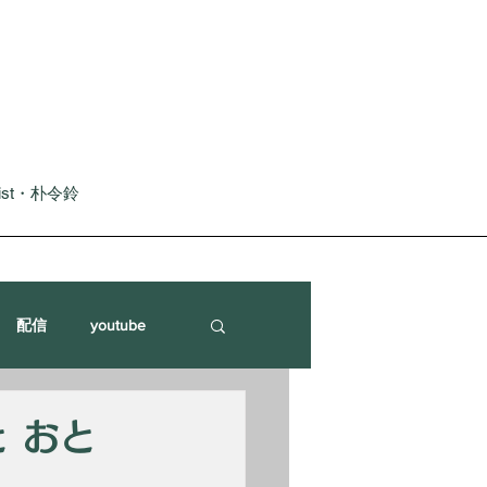
nist・朴令鈴
配信
youtube
と おと