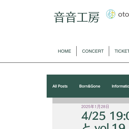
音音工房
HOME
CONCERT
TICKE
All Posts
Born&Gone
Informati
2025年1月28日
歌曲
オペラ
ピアノソロ
4/25 1
と vol.