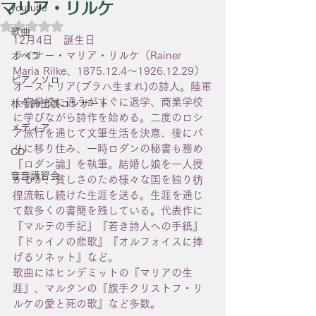
マリア・リルケ
youtube
5つ星のうちNaNと評価されています。
歌曲
12月4日　誕生日
ライナー・マリア・リルケ（Rainer 
オペラ
Maria Rilke、1875.12.4〜1926.12.29）
ピアノソロ
オーストリア(プラハ生まれ)の詩人。陸軍
士官学校に通うがすぐに退学、商業学校
朴令鈴出演コンサート
に学びながら詩作を始める。二度のロシ
メディア
ア旅行を通じて文筆生活を決意、後にパ
リに移り住み、一時ロダンの秘書も務め
CD
『ロダン論』を執筆。結婚し娘を一人授
音音講習会
かるが、貧しさのため様々な国を独り彷
徨流転し続けた生涯を送る。生涯を通じ
て数多くの書簡を残している。代表作に
『マルテの手記』『若き詩人への手紙』
『ドゥイノの悲歌』『オルフォイスに捧
げるソネット』など。
歌曲にはヒンデミットの『マリアの生
涯』、マルタンの『旗手クリストフ・リ
ルケの愛と死の歌』など多数。