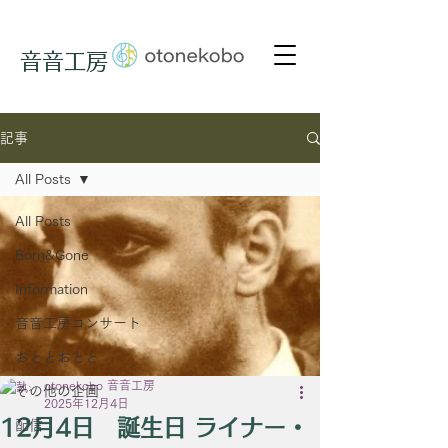
音音工房
記事
All Posts
All Posts
Born&Gone
Information
音音工房コンサート
おととおとと
otonekobo 音音工房
その他の企画
2025年12月4日
12月4日 誕生日 ライナー・
配信