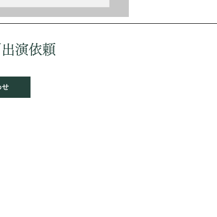
歳で首席卒業する。しかし神
いが嫌で医学を勉強したり陸
入隊もするが、音楽界に復帰
ーロッパ各地で演奏活動を行
／出演依頼
ウィーンフィルの入団試験に
ちてしまった。 作品には
の喜
わせ