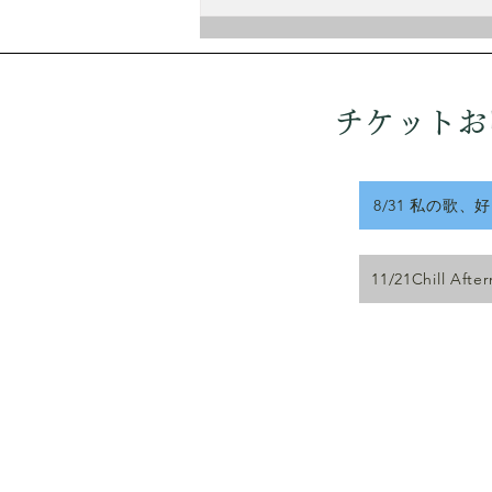
年に「木島始詩集」を刊行。東京
都立大学附属高校教諭を経て、法
政大学教授（1991年退職）。 彼
の詩や訳詩は、間宮芳生、林光、
三善晃、信長貴富、石井眞木、高
チケットお
橋悠治、木
8/31 私の歌、
11/21Chill Afte