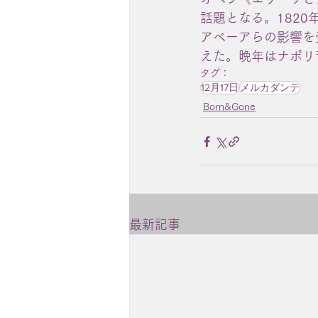
話題となる。182
アベーアらの影響を
えた。晩年はナポリ
タグ：
12月17日
メルカダンテ
Born&Gone
最新記事