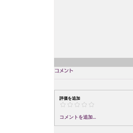
2月4日 誕生日 木島 始
コメント
2月4日 誕生日 木島 始（きじま
はじめ、1928.2.4~2004.8.14）
京都府出身の詩人、英米文学者、
評価を追加
翻訳家、童話作家、作詞家。
1951年、東京大学英文科卒業。
コメントを追加…
在学中に「トロイカ文学集団」に
参加し、詩や小説を執筆。1953