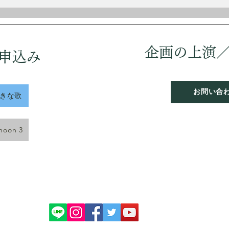
12
童扱
軍に
しヨ
企画の上演
申込み
う。
は落
「愛
お問い合
好きな歌
rnoon 3