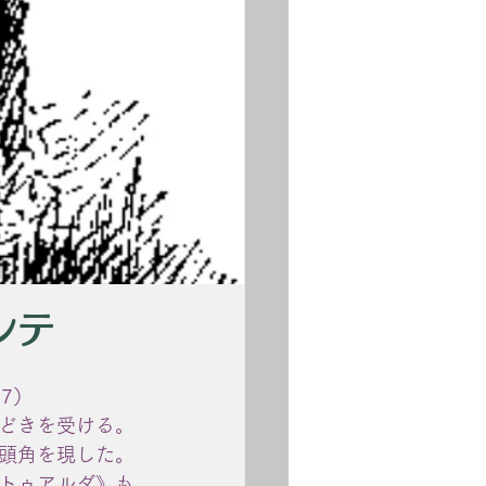
ンテ
17）
どきを受ける。
頭角を現した。
トゥアルダ》も