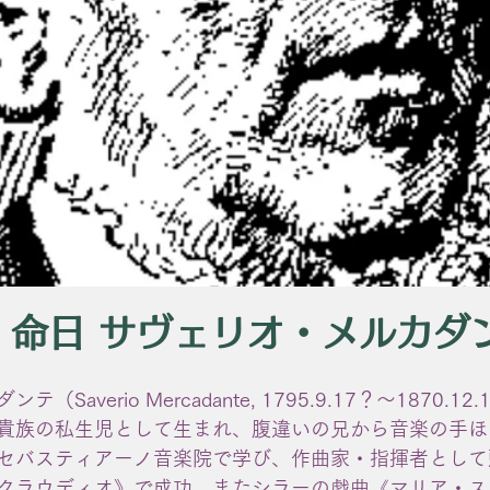
日 命日 サヴェリオ・メルカダ
averio Mercadante, 1795.9.17？〜1870.12.
貴族の私生児として生まれ、腹違いの兄から音楽の手ほ
セバスティアーノ音楽院で学び、作曲家・指揮者として
クラウディオ》で成功、またシラーの戯曲《マリア・ス