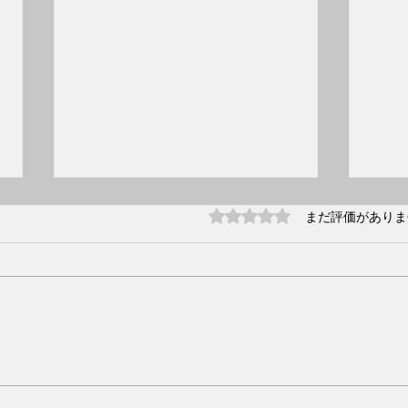
2月2
5つ星のうち0と評価され
まだ評価がありま
クラ
2月
イスラー
1875
2月3日 誕生日 永井 隆
リア
曲家
歳で