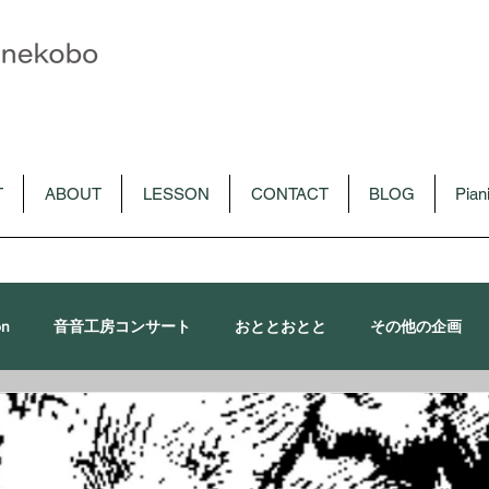
T
ABOUT
LESSON
CONTACT
BLOG
Pia
on
音音工房コンサート
おととおとと
その他の企画
朴令鈴出演コンサート
メディア
CD
音音講習会