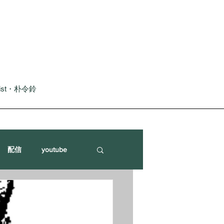
nist・朴令鈴
配信
youtube