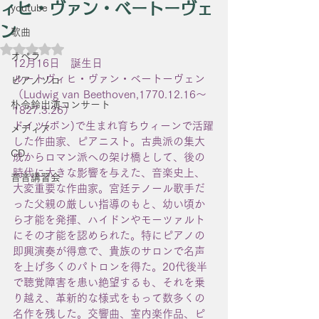
ィヒ・ヴァン・ベートーヴェ
youtube
ン
歌曲
5つ星のうちNaNと評価されています。
オペラ
12月16日　誕生日
ルートヴィヒ・ヴァン・ベートーヴェン
ピアノソロ
（Ludwig van Beethoven,1770.12.16〜
朴令鈴出演コンサート
1827.3.26）
ドイツ(ボン)で生まれ育ちウィーンで活躍
メディア
した作曲家、ピアニスト。古典派の集大
CD
成からロマン派への架け橋として、後の
時代に大きな影響を与えた、音楽史上、
音音講習会
大変重要な作曲家。宮廷テノール歌手だ
った父親の厳しい指導のもと、幼い頃か
ら才能を発揮、ハイドンやモーツァルト
にその才能を認められた。特にピアノの
即興演奏が得意で、貴族のサロンで名声
を上げ多くのパトロンを得た。20代後半
で聴覚障害を患い絶望するも、それを乗
り越え、革新的な様式をもって数多くの
名作を残した。交響曲、室内楽作品、ピ