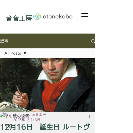
音音工房
記事
All Posts
All Posts
Born&Gone
Information
音音工房コンサート
おととおとと
otonekobo 音音工房
その他の企画
2025年12月16日
12月16日 誕生日 ルートヴ
配信