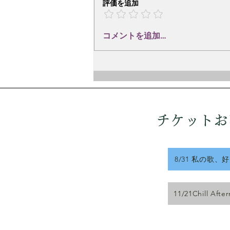
京都府出身の詩人、英米文学者、
評価を追加
翻訳家、童話作家、作詞家。
1951年、東京大学英文科卒業。
コメントを追加…
在学中に「トロイカ文学集団」に
参加し、詩や小説を執筆。1953
年に「木島始詩集」を刊行。東京
都立大学附属高校教諭を経て、法
政大学教授（1991年退職）。 彼
の詩や訳詩は、間宮芳生、林光、
三善晃、信長貴富、石井眞木、高
チケットお
橋悠治、木
8/31 私の歌、
11/21Chill Afte