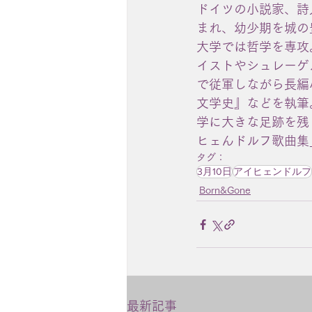
ドイツの小説家、詩
まれ、幼少期を城の
大学では哲学を専攻
イストやシュレーゲ
で従軍しながら長編
文学史』などを執筆
学に大きな足跡を残
ヒェんドルフ歌曲集
タグ：
3月10日
アイヒェンドルフ
Born&Gone
最新記事