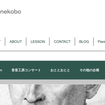
T
ABOUT
LESSON
CONTACT
BLOG
Pia
on
音音工房コンサート
おととおとと
その他の企画
朴令鈴出演コンサート
メディア
CD
音音講習会