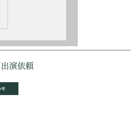
（Fritz Kreisler,
.2.2〜1962.1.29） オースト
出身のヴァイオリニスト、作
。 ウィーン高等音楽院を10
首席卒業、パリ高等音楽院を
歳で首席卒業する。しかし神
いが嫌で医学を勉強したり陸
入隊もするが、音楽界に復帰
ーロッパ各地で演奏活動を行
／出演依頼
ウィーンフィルの入団試験に
ちてしまった。 作品には
の喜
わせ