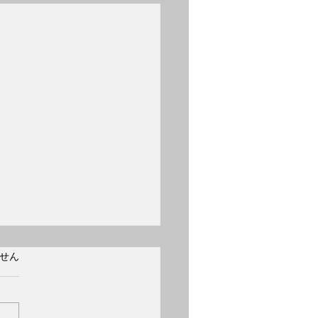
日 誕生日 フリッツ・
ています。
せん
イスラー
2日 誕生日 フリッツ・クラ