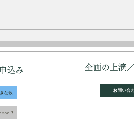
イスラー
1875
2月3日 誕生日 永井 隆
リア
曲家
歳で
12
童扱
軍に
しヨ
企画の上演
申込み
う。
は落
「愛
お問い合
好きな歌
rnoon 3