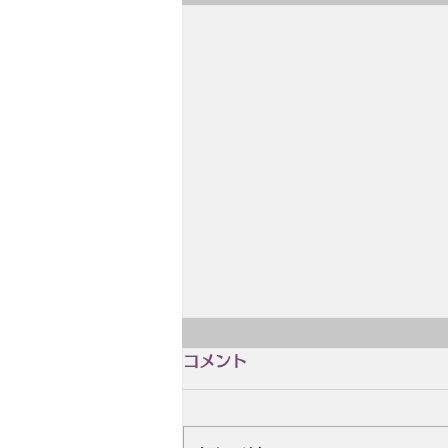
2月4日 誕生日 木島 始
コメント
2月4日 誕生日 木島 始（きじま
はじめ、1928.2.4~2004.8.14）