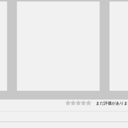
2月2
5つ星のうち0と評価され
まだ評価がありま
クラ
2月