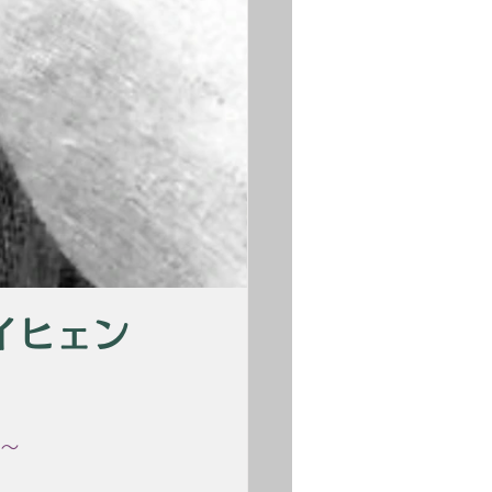
イヒェン
0〜