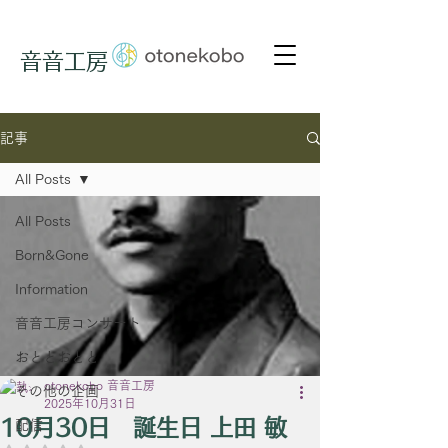
音音工房
記事
All Posts
All Posts
Born&Gone
Information
音音工房コンサート
おととおとと
otonekobo 音音工房
その他の企画
2025年10月31日
10月30日 誕生日 上田 敏
配信