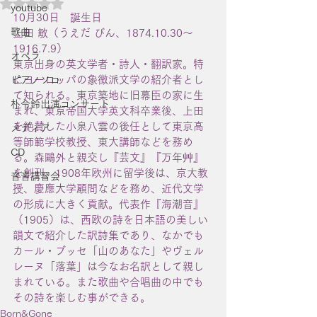
5つ星のうちNaNと評価されています。
youtube
10月30日　誕生日
歌曲
上田 敏（うえだ びん、1874.10.30〜
1916.7.9）
オペラ
東京出身の英文学者・詩人・翻訳家。特
にヨーロッパの象徴派文学の紹介者とし
ピアノソロ
て知られる。東京築地に旧幕臣の家に生
朴令鈴出演コンサート
まれ、東京帝国大学英文科卒業後、上田
を絶賛した小泉八雲の後任として東京高
メディア
等師範学校教授、東大講師などを務め
CD
る。森鷗外と親交し『芸文』『万年艸』
を創刊、1908年欧州に留学後は、京大教
音音講習会
授、慶應大学顧問などを務め、近代文学
の形成に大きく貢献。代表作『海潮音』
（1905）は、西欧の詩を日本語の美しい
韻文で紹介した訳詩集であり、なかでも
カール・ブッセ「山のあなた」やヴェル
レーヌ「落葉」は今なお名訳として親し
まれている。また歌曲や合唱曲の中でも
その詩を楽しむ事ができる。
Born&Gone