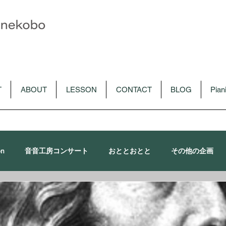
T
ABOUT
LESSON
CONTACT
BLOG
Pia
on
音音工房コンサート
おととおとと
その他の企画
朴令鈴出演コンサート
メディア
CD
音音講習会