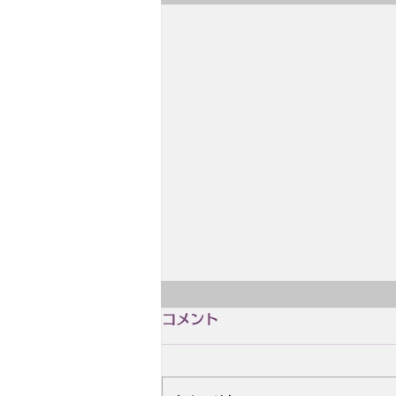
2月4日 誕生日 木島 始
コメント
2月4日 誕生日 木島 始（きじま
はじめ、1928.2.4~2004.8.14）