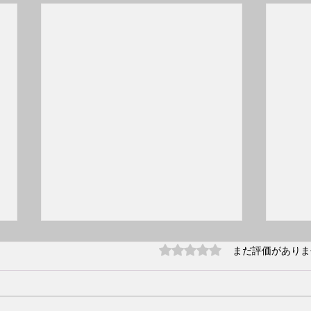
2月2
5つ星のうち0と評価され
まだ評価がありま
クラ
2月