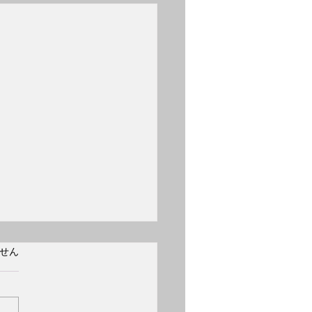
日 誕生日 フリッツ・
ています。
せん
イスラー
2日 誕生日 フリッツ・クラ