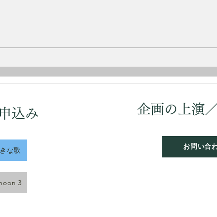
イスラー
1875
2月3日 誕生日 永井 隆
リア
曲家
歳で
12
童扱
軍に
しヨ
企画の上演
申込み
う。
は落
「愛
お問い合
好きな歌
rnoon 3