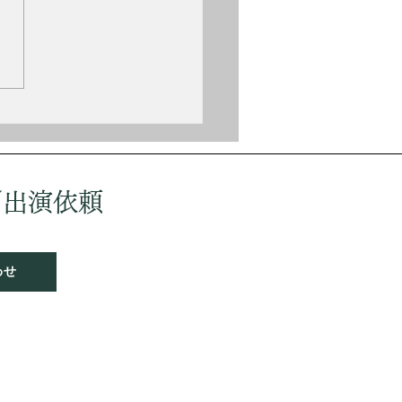
（Fritz Kreisler,
.2.2〜1962.1.29） オースト
出身のヴァイオリニスト、作
。 ウィーン高等音楽院を10
首席卒業、パリ高等音楽院を
歳で首席卒業する。しかし神
いが嫌で医学を勉強したり陸
入隊もするが、音楽界に復帰
ーロッパ各地で演奏活動を行
／出演依頼
ウィーンフィルの入団試験に
ちてしまった。 作品には
の喜
わせ