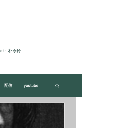
nist・朴令鈴
配信
youtube