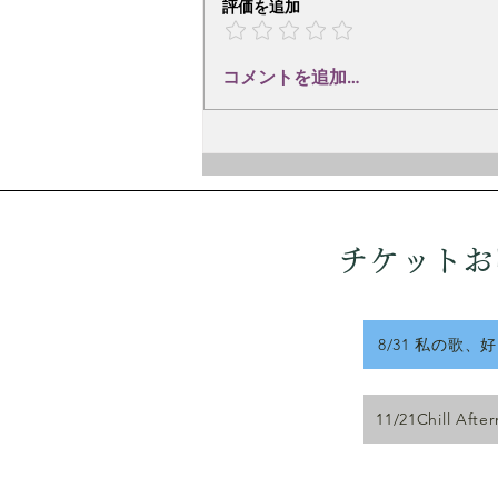
京都府出身の詩人、英米文学者、
評価を追加
翻訳家、童話作家、作詞家。
1951年、東京大学英文科卒業。
コメントを追加…
在学中に「トロイカ文学集団」に
参加し、詩や小説を執筆。1953
年に「木島始詩集」を刊行。東京
都立大学附属高校教諭を経て、法
政大学教授（1991年退職）。 彼
の詩や訳詩は、間宮芳生、林光、
三善晃、信長貴富、石井眞木、高
チケットお
橋悠治、木
8/31 私の歌、
11/21Chill Afte