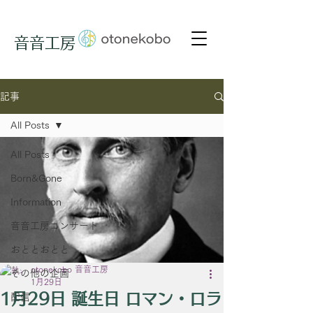
音音工房
記事
All Posts
All Posts
Born&Gone
Information
音音工房コンサート
おととおとと
otonekobo 音音工房
その他の企画
1月29日
1月29日 誕生日 ロマン・ロラ
配信