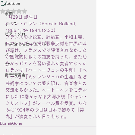
ン
youtube
5つ星のうちNaNと評価されています。
歌曲
1月29日 誕生日
ロマン・ロラン（Romain Rolland, 
オペラ
1866.1.29~1944.12.30）
ピアノソロ
フランスの小説家、評論家。平和主義、
反ファシズムを掲げ戦争反対を世界に叫
朴令鈴出演コンサート
び続け、フランスでは評価されなかった
メディア
が国際的に多くの知友を持った。また幼
少からピアノを習い優れた奏者であった
CD
ロランは『ベートーヴェンの生涯』『ヘ
音音講習会
ンデル』『ミケランジェロの生涯』など
芸術家についての著を記し、音楽家との
交流も多かった。ベートーベンをモデル
にした10巻からなる大河小説『ジャン・
クリストフ』がノーベル賞を受賞。ちな
みに1924年の今日は日本で初めて『第
九』が演奏された日でもある。
Born&Gone