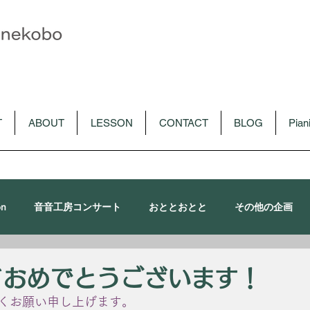
T
ABOUT
LESSON
CONTACT
BLOG
Pia
on
音音工房コンサート
おととおとと
その他の企画
朴令鈴出演コンサート
メディア
CD
音音講習会
ておめでとうございます！
くお願い申し上げます。