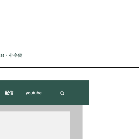
nist・朴令鈴
配信
youtube