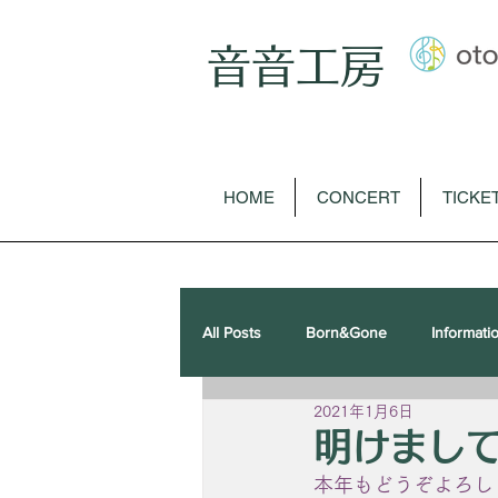
音音工房
HOME
CONCERT
TICKE
All Posts
Born&Gone
Informati
2021年1月6日
歌曲
オペラ
ピアノソロ
明けまし
本年もどうぞよろし