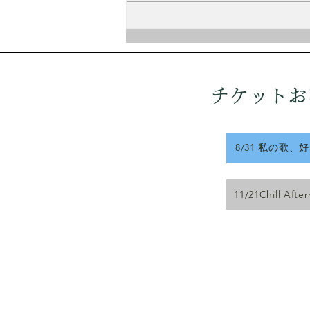
Chill Afternoon vol.3 〜歌
とピアノと旅と〜
チケットお
8/31 私の歌、
11/21Chill Afte