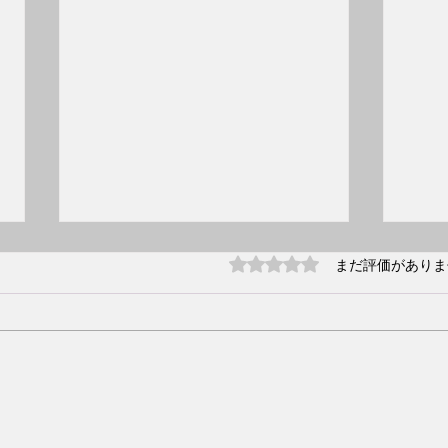
5つ星のうち0と評価され
まだ評価がありま
リサ
2026.8.31(月) 13:30〜 私