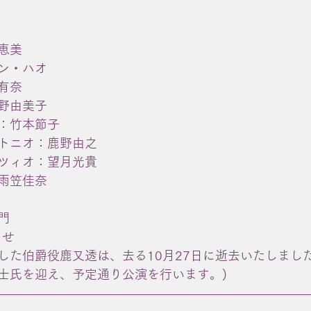
 
 
美  
ン・ハオ 
有奈 
野由美子 
竹本節子  
トニオ：鹿野由之 
ツィオ：望月光貴
雨笠佳奈
門
らせ
した伯爵役鹿又透は、去る10月27日に逝去いたしまし
士氏を迎え、予定通り公演を行います。)