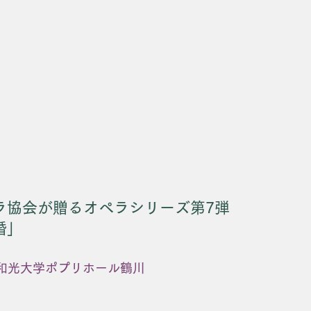
ラ協会が贈るオペラシリーズ第7弾
婚」
開演 和光大学ポプリホール鶴川