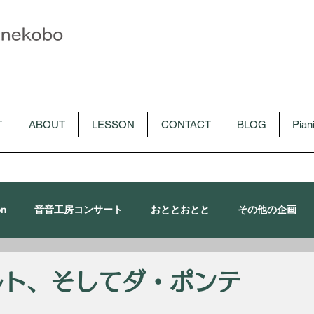
T
ABOUT
LESSON
CONTACT
BLOG
Pia
on
音音工房コンサート
おととおとと
その他の企画
朴令鈴出演コンサート
メディア
CD
音音講習会
ルト、そしてダ・ポンテ