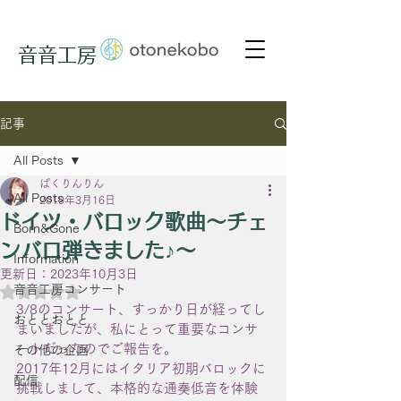
音音工房
記事
All Posts
ぱくりんりん
All Posts
2019年3月16日
ドイツ・バロック歌曲〜チェ
Born&Gone
ンバロ弾きました♪〜
Information
更新日：
2023年10月3日
音音工房コンサート
5つ星のうちNaNと評価されています。
3/8のコンサート、すっかり日が経ってし
おととおとと
まいましたが、私にとって重要なコンサ
ートだったのでご報告を。
その他の企画
2017年12月にはイタリア初期バロックに
配信
挑戦しまして、本格的な通奏低音を体験