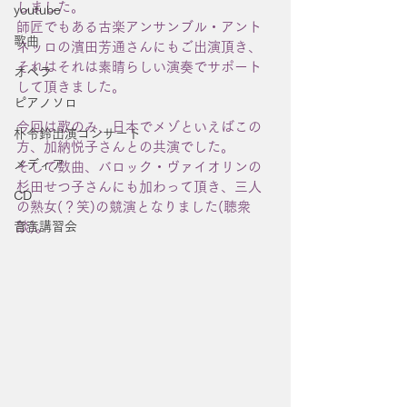
しました。
youtube
師匠でもある古楽アンサンブル・アント
歌曲
ネッロの濱田芳通さんにもご出演頂き、
それはそれは素晴らしい演奏でサポート
オペラ
して頂きました。
ピアノソロ
今回は歌のみ、日本でメゾといえばこの
朴令鈴出演コンサート
方、加納悦子さんとの共演でした。
メディア
そして数曲、バロック・ヴァイオリンの
杉田せつ子さんにも加わって頂き、三人
CD
の熟女(？笑)の競演となりました(聴衆
音音講習会
談)。