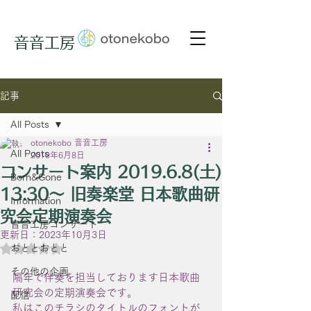
音音工房
記事
All Posts
otonekobo 音音工房
All Posts
2019年6月8日
コンサート案内 2019.6.8(土)
Born&Gone
13:30〜 旧奏楽堂 日本歌曲研
Information
究会定期演奏会
音音工房コンサート
更新日：
2023年10月3日
5つ星のうちNaNと評価されています。
おととおとと
その他の企画
隔年で伴奏を担当しております日本歌曲
研究会の定期演奏会です。
配信
私はこのチラシのタイトルのフォントが