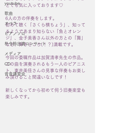
youtube
とても気に入っております♡
歌曲
6人の方の伴奏をします。
オペラ
初めて聴く「さくら横ちょう」、知って
るようであまり知らない「魚とオレン
ピアノソロ
ジ」、金子美香さん以外の方との「舞」
朴令鈴出演コンサート
など、弾きどころ(！？)満載です。
メディア
今回の委嘱作品は加賀清孝先生の作品。
CD
この曲を演奏されるもう一人のピアニス
ト、東井美佳さんの見事な伴奏もお楽し
音音講習会
み頂けること間違いなしです！
新しくなってから初めて伺う旧奏楽堂も
楽しみです。