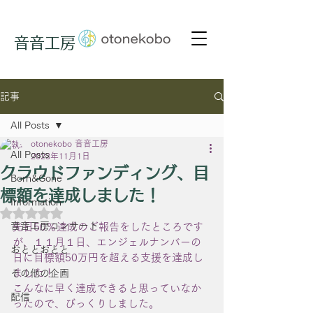
音音工房
記事
All Posts
otonekobo 音音工房
All Posts
2023年11月1日
クラウドファンディング、目
Born&Gone
標額を達成しました！
Information
5つ星のうちNaNと評価されています。
音音工房コンサート
先日50％達成のご報告をしたところです
が、１１月１日、エンジェルナンバーの
おととおとと
日に目標額50万円を超える支援を達成し
ました！
その他の企画
こんなに早く達成できると思っていなか
配信
ったので、びっくりしました。