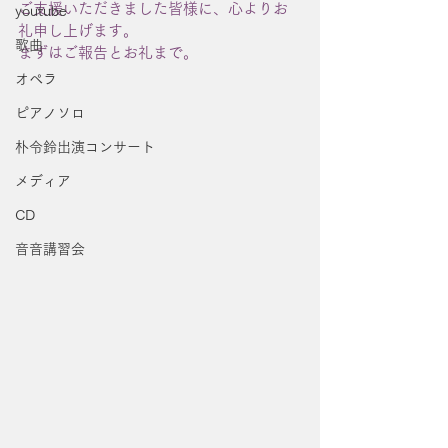
ご支援いただきました皆様に、心よりお
youtube
礼申し上げます。
歌曲
まずはご報告とお礼まで。
オペラ
ピアノソロ
朴令鈴出演コンサート
メディア
CD
音音講習会