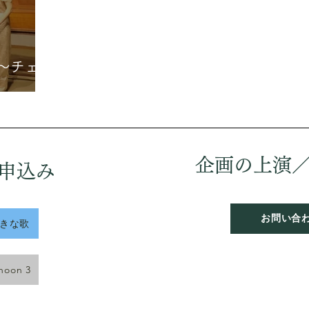
〜チェン
企画の上演
申込み
お問い合
好きな歌
rnoon 3