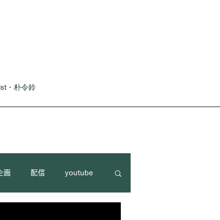
nist・朴令鈴
企画
配信
youtube
習会