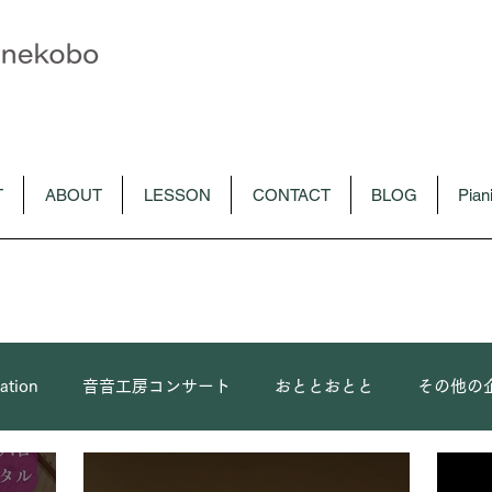
T
ABOUT
LESSON
CONTACT
BLOG
Pia
ation
音音工房コンサート
おととおとと
その他の
ロ
朴令鈴出演コンサート
メディア
CD
音音講