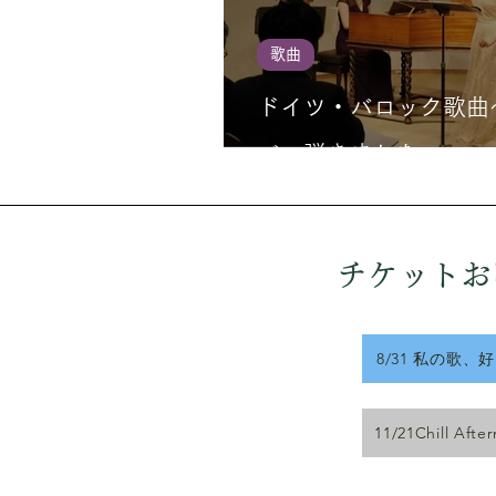
歌曲
ドイツ・バロック歌曲
バロ弾きました♪〜
チケットお
8/31 私の歌、
11/21Chill Afte