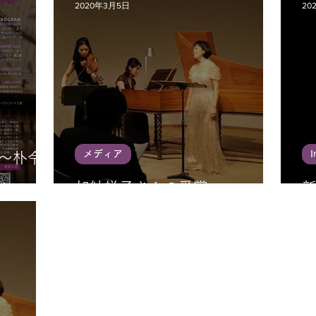
2020年3月5日
20
メディア
I
00〜朴令鈴
ル
加納悦子さんの受賞